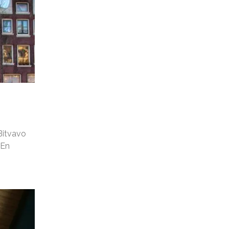
Bitvavo
 En