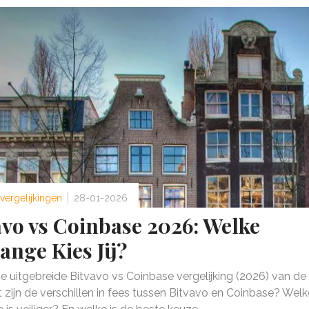
vergelijkingen
28-01-2026
avo vs Coinbase 2026: Welke
ange Kies Jij?
ze uitgebreide Bitvavo vs Coinbase vergelijking (2026) van de 
 zijn de verschillen in fees tussen Bitvavo en Coinbase? Welk