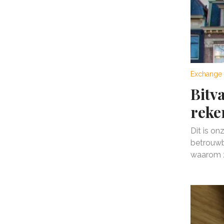
Exchange 
Bitv
reke
Dit is on
betrouwb
waarom za