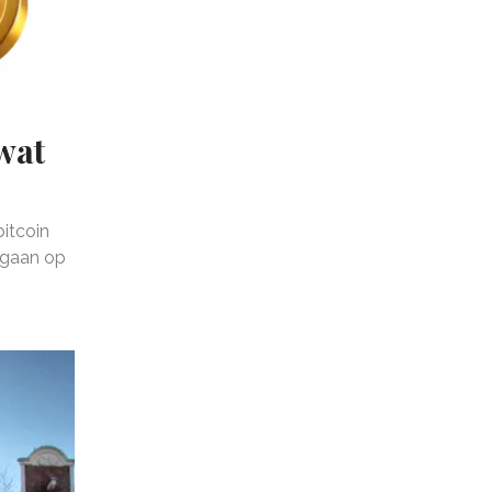
wat
bitcoin
 gaan op