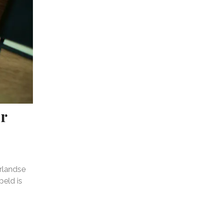
r
rlandse
peld is