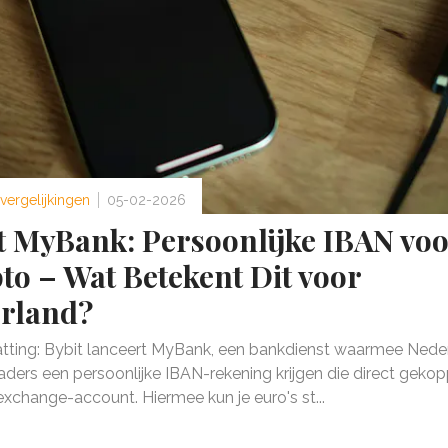
vergelijkingen
05-02-2026
t MyBank: Persoonlijke IBAN voo
to – Wat Betekent Dit voor
rland?
ting: Bybit lanceert MyBank, een bankdienst waarmee Nede
aders een persoonlijke IBAN-rekening krijgen die direct gekop
xchange-account. Hiermee kun je euro's st...