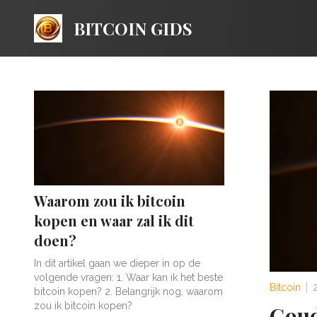
BITCOIN GIDS
Waarom zou ik bitcoin
kopen en waar zal ik dit
doen?
I n dit artikel gaan we dieper in op de
volgende vragen: 1. Waar kan ik het beste
Bitcoin
bitcoin kopen? 2. Belangrijk nog, waarom
zou ik bitcoin kopen?
Goud