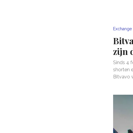
Exchange 
Bitv
zijn 
Sinds 4 f
shorten 
Bitvavo w