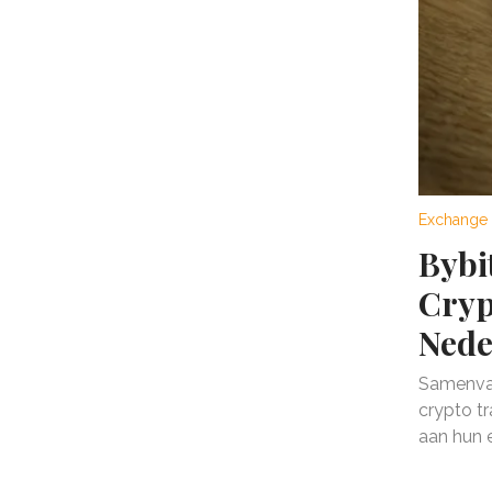
Exchange 
Bybi
Cryp
Nede
Samenvat
crypto tr
aan hun e