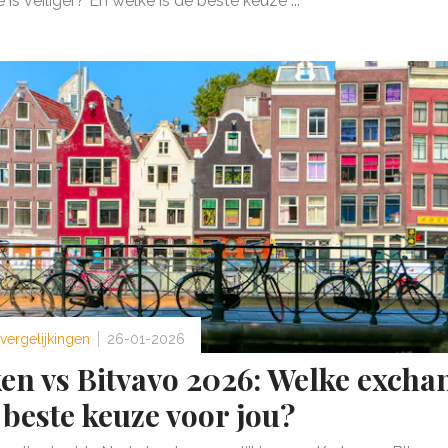
is veiliger? En welke is de beste keuze ...
vergelijkingen
26-01-2026
en vs Bitvavo 2026: Welke excha
 beste keuze voor jou?