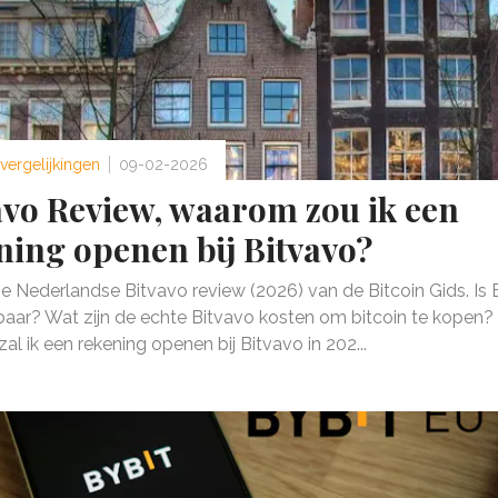
vergelijkingen
09-02-2026
avo Review, waarom zou ik een
ning openen bij Bitvavo?
ze Nederlandse Bitvavo review (2026) van de Bitcoin Gids. Is 
aar? Wat zijn de echte Bitvavo kosten om bitcoin te kopen?
l ik een rekening openen bij Bitvavo in 202...