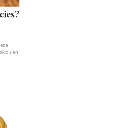
cies?
deze
sico's en