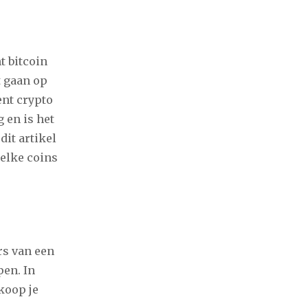
t bitcoin
t gaan op
ent crypto
 en is het
dit artikel
welke coins
rs van een
pen. In
koop je